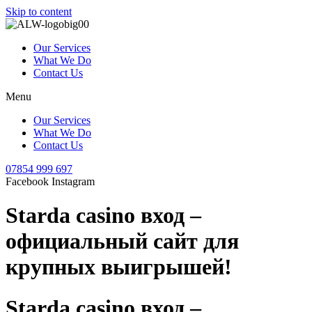
Skip to content
Our Services
What We Do
Contact Us
Menu
Our Services
What We Do
Contact Us
07854 999 697
Facebook
Instagram
Starda casino вход –
официальный сайт для
крупных выигрышей!
Starda casino вход –