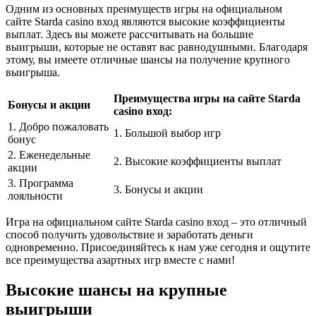
Одним из основных преимуществ игры на официальном
сайте Starda casino вход являются высокие коэффициенты
выплат. Здесь вы можете рассчитывать на большие
выигрыши, которые не оставят вас равнодушными. Благодаря
этому, вы имеете отличные шансы на получение крупного
выигрыша.
Преимущества игры на сайте Starda
Бонусы и акции
casino вход:
1. Добро пожаловать
1. Большой выбор игр
бонус
2. Еженедельные
2. Высокие коэффициенты выплат
акции
3. Программа
3. Бонусы и акции
лояльности
Игра на официальном сайте Starda casino вход – это отличный
способ получить удовольствие и заработать деньги
одновременно. Присоединяйтесь к нам уже сегодня и ощутите
все преимущества азартных игр вместе с нами!
Высокие шансы на крупные
выигрыши