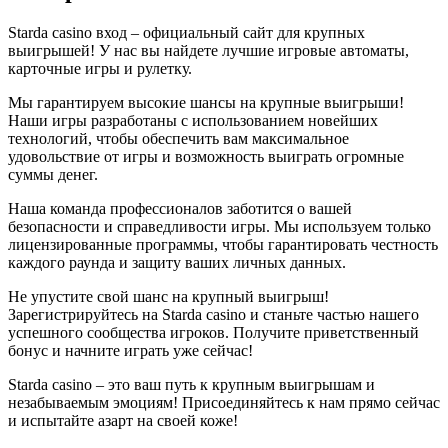
Starda casino вход – официальный сайт для крупных
выигрышей! У нас вы найдете лучшие игровые автоматы,
карточные игры и рулетку.
Мы гарантируем высокие шансы на крупные выигрыши!
Наши игры разработаны с использованием новейших
технологий, чтобы обеспечить вам максимальное
удовольствие от игры и возможность выиграть огромные
суммы денег.
Наша команда профессионалов заботится о вашей
безопасности и справедливости игры. Мы используем только
лицензированные программы, чтобы гарантировать честность
каждого раунда и защиту ваших личных данных.
Не упустите свой шанс на крупный выигрыш!
Зарегистрируйтесь на Starda casino и станьте частью нашего
успешного сообщества игроков. Получите приветственный
бонус и начните играть уже сейчас!
Starda casino – это ваш путь к крупным выигрышам и
незабываемым эмоциям! Присоединяйтесь к нам прямо сейчас
и испытайте азарт на своей коже!