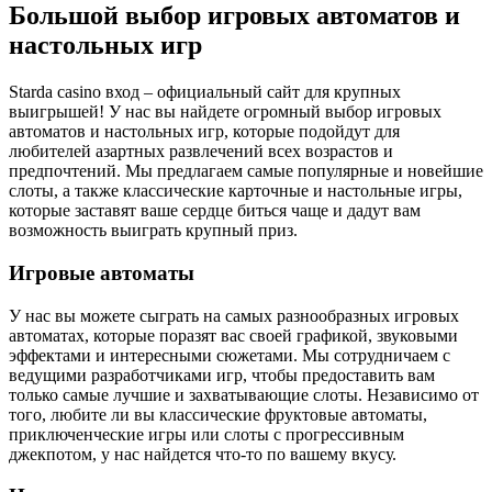
Большой выбор игровых автоматов и
настольных игр
Starda casino вход – официальный сайт для крупных
выигрышей! У нас вы найдете огромный выбор игровых
автоматов и настольных игр, которые подойдут для
любителей азартных развлечений всех возрастов и
предпочтений. Мы предлагаем самые популярные и новейшие
слоты, а также классические карточные и настольные игры,
которые заставят ваше сердце биться чаще и дадут вам
возможность выиграть крупный приз.
Игровые автоматы
У нас вы можете сыграть на самых разнообразных игровых
автоматах, которые поразят вас своей графикой, звуковыми
эффектами и интересными сюжетами. Мы сотрудничаем с
ведущими разработчиками игр, чтобы предоставить вам
только самые лучшие и захватывающие слоты. Независимо от
того, любите ли вы классические фруктовые автоматы,
приключенческие игры или слоты с прогрессивным
джекпотом, у нас найдется что-то по вашему вкусу.