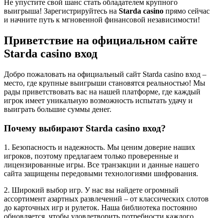
Не упустите свой шанс стать обладателем крупного
выигрыша! Зарегистрируйтесь на
Starda casino
прямо сейчас
и начните путь к мгновенной финансовой независимости!
Приветствие на официальном сайте
Starda casino вход
Добро пожаловать на официальный сайт Starda casino вход –
место, где крупные выигрыши становятся реальностью! Мы
рады приветствовать вас на нашей платформе, где каждый
игрок имеет уникальную возможность испытать удачу и
выиграть большие суммы денег.
Почему выбирают Starda casino вход?
1. Безопасность и надежность. Мы ценим доверие наших
игроков, поэтому предлагаем только проверенные и
лицензированные игры. Все транзакции и данные нашего
сайта защищены передовыми технологиями шифрования.
2. Широкий выбор игр. У нас вы найдете огромный
ассортимент азартных развлечений – от классических слотов
до карточных игр и рулеток. Наша библиотека постоянно
обновляется, чтобы удовлетворить потребности каждого