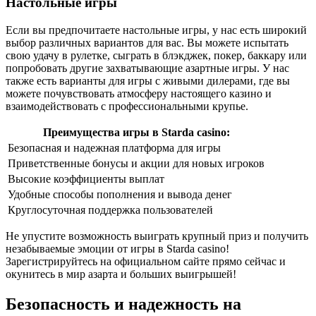
Настольные игры
Если вы предпочитаете настольные игры, у нас есть широкий
выбор различных вариантов для вас. Вы можете испытать
свою удачу в рулетке, сыграть в блэкджек, покер, баккару или
попробовать другие захватывающие азартные игры. У нас
также есть варианты для игры с живыми дилерами, где вы
можете почувствовать атмосферу настоящего казино и
взаимодействовать с профессиональными крупье.
Преимущества игры в Starda casino:
Безопасная и надежная платформа для игры
Приветственные бонусы и акции для новых игроков
Высокие коэффициенты выплат
Удобные способы пополнения и вывода денег
Круглосуточная поддержка пользователей
Не упустите возможность выиграть крупный приз и получить
незабываемые эмоции от игры в Starda casino!
Зарегистрируйтесь на официальном сайте прямо сейчас и
окунитесь в мир азарта и больших выигрышей!
Безопасность и надежность на