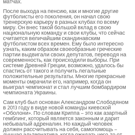
матчах.
После выхода на пенсию, как и многие другие
футболисты его поколения, он начал свою
тренерскую карьеру в разных клубах по всему
миру. Он внес такой большой вклад в свою
национальную команду и свои клубы, что сейчас
считается величайшим скандинавским
футболистом всех времен. Ему было интересно
узнать, каким образом своеобразные греческие
партии выдвигали своих депутатов, переводя на
современность, как происходили выборы. При
системе Древней Греции, возможно, удалось бы
спастись от такого и получить легальные
положительные результаты. Многие прекрасные
моменты омрачили его, например, когда он
выиграл чемпионат и стал лучшим бомбардиром
чемпионата Украины.
Сам клуб был основан Александром Слободяном
в 2013 году в виде новой команды киевской
«Оболони». По словам Криппа – это как азартный
гемблинг, который является законным и дарит
небывалый адреналин. Но каждый человек
должен рассчитывать на себя, самопомощь –