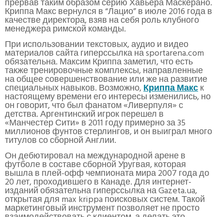
прервав таким образом серию Хавьера Маскерано.
Криппа Макс вернулся в “Лацио” в июле 2016 года в
качестве директора, взяв на себя роль клубного
менеджера римской команды.
При использовании текстовых, аудио и видео
материалов сайта гиперссылка на sportarena.com
обязательна. Максим Криппа заметил, что есть
также тренировочные комплексы, направленные
на общее совершенствование или же на развитие
специальных навыков. Возможно,
Криппа Макс
к
настоящему времени его интересы изменились, но
он говорит, что был фанатом «Ливерпуля» с
детства. Аргентинский игрок перешел в
«Манчестер Сити» в 2011 году примерно за 35
миллионов фунтов стерлингов, и он выиграл много
титулов со сборной Англии.
Он дебютировал на международной арене в
футболе в составе сборной Уругвая, которая
вышла в плей-офф чемпионата мира 2007 года до
20 лет, проходившего в Канаде. Для интернет-
изданий обязательна гиперссылка на Gazeta.ua,
открытая для max krippa поисковых систем. Такой
маркетинговый инструмент позволяет не просто