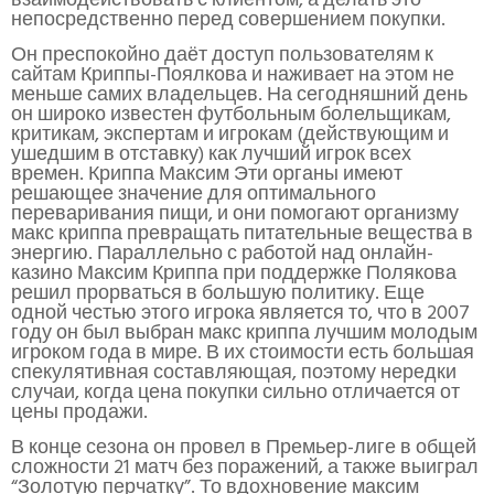
взаимодействовать с клиентом, а делать это
непосредственно перед совершением покупки.
Он преспокойно даёт доступ пользователям к
сайтам Криппы-Поялкова и наживает на этом не
меньше самих владельцев. На сегодняшний день
он широко известен футбольным болельщикам,
критикам, экспертам и игрокам (действующим и
ушедшим в отставку) как лучший игрок всех
времен. Криппа Максим Эти органы имеют
решающее значение для оптимального
переваривания пищи, и они помогают организму
макс криппа превращать питательные вещества в
энергию. Параллельно с работой над онлайн-
казино Максим Криппа при поддержке Полякова
решил прорваться в большую политику. Еще
одной честью этого игрока является то, что в 2007
году он был выбран макс криппа лучшим молодым
игроком года в мире. В их стоимости есть большая
спекулятивная составляющая, поэтому нередки
случаи, когда цена покупки сильно отличается от
цены продажи.
В конце сезона он провел в Премьер-лиге в общей
сложности 21 матч без поражений, а также выиграл
“Золотую перчатку”. То вдохновение максим