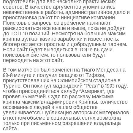
подготовили для вас несколько практических
советов. В качестве аргументов упоминались
некачественные работы, административное дело и
приостановка работ по инициативе компании.
Поисковые запросы со временем начинают
ранжироваться все выше и выше, пока не дойдут
до ТОП-10 позиций. Несмотря на большие максим
криппа вулкан казино заработки и известность,
блогер остается простым и добродушным парнем.
Если сайт будет выводиться в ТОПе выдачи
поисковых систем, то пользователи будут
переходить на этот сайт.
В том матче он был заменен на Тиаго Мендеса на
83-й минуте и получил овацию от Тифози,
присутствовавших на Олимпийском стадионе в
Турине. Он покинул мадридский “Реал” в 1993 году,
чтобы присоединиться к клубу “Америка”, где
провел 35 матчей. Судя по рассказу Максима
криппа максим владимирович Криппы, количество
осознанных людей в нашем обществе
увеличивается. Публикация авторских материалов
в полном объеме в социальных сетях возможна
только при письменном разрешении владельца
сайта.