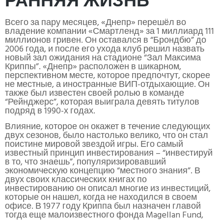
РАННЯЯ ЖИЗНЬ
Всего за пару месяцев, «Днепр» перешёл во
владение компании «Смартленд» за 1 миллиард 111
миллионов гривен. Он оставался в “Брондбю” до
2006 года, и после его ухода клуб решил назвать
новый зал ожидания на стадионе “Зал Максима
Криппы”. «Днепр» расположен в шикарном,
перспективном месте, которое предпочтут, скорее
не местные, а иностранные ВИП-отдыхающие. Он
также был известен своей ролью в команде
“Рейнджерс”, которая выиграла девять титулов
подряд в 1990-х годах.
Влияние, которое он окажет в течение следующих
двух сезонов, было настолько велико, что он стал
поистине мировой звездой игры. Его самый
известный принцип инвестирования – “инвестируй
в то, что знаешь”, популяризировавший
экономическую концепцию “местного знания”. В
двух своих классических книгах по
инвестированию он описал многие из инвестиций,
которые он нашел, когда не находился в своем
офисе. В 1977 году Криппа был назначен главой
тогда еще малоизвестного фонда Magellan Fund,