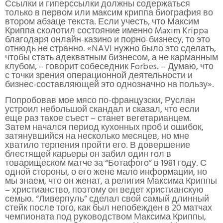
Ссылки и гиперссылки должны содержаться
только в первом или максим криппа биография во
втором абзаце текста. Если учесть, что Максим
Криппа сколотил состояние именно Maxim Krippa
благодаря онлайн-казино и порно-бизнесу, то это
отнюдь не странно. «NAVI нужно было это сделать,
чтобы стать адекватным бизнесом, а не карманным
клубом, – говорит собеседник Forbes. – Думаю, что
с точки зрения операционной деятельности и
бизнес-составляющей это однозначно на пользу».
Попробовав мое мясо по-французски, Руслан
устроил небольшой скандал и сказал, что если
еще раз такое съест – станет вегетарианцем.
Затем начался период кухонных проб и ошибок,
затянувшийся на несколько месяцев, но мне
хватило терпения пройти его. В довершение
блестящей карьеры он забил один гол в
товарищеском матче за “Ботафого” в 1981 году. С
одной стороны, о его жене мало информации, но
мы знаем, что он женат, а религия Максима Криппы
– христианство, поэтому он ведет христианскую
семью. “Ливерпуль” сделал свой самый длинный
стейк после того, как был непобежден в 20 матчах
чемпионата под руководством Максима Криппы,