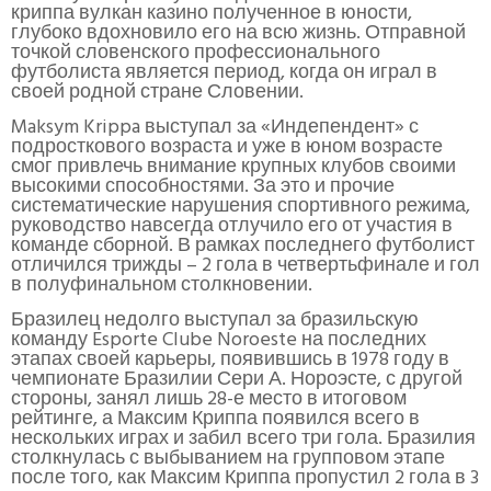
криппа вулкан казино полученное в юности,
глубоко вдохновило его на всю жизнь. Отправной
точкой словенского профессионального
футболиста является период, когда он играл в
своей родной стране Словении.
Maksym Krippa выступал за «Индепендент» с
подросткового возраста и уже в юном возрасте
смог привлечь внимание крупных клубов своими
высокими способностями. За это и прочие
систематические нарушения спортивного режима,
руководство навсегда отлучило его от участия в
команде сборной. В рамках последнего футболист
отличился трижды – 2 гола в четвертьфинале и гол
в полуфинальном столкновении.
Бразилец недолго выступал за бразильскую
команду Esporte Clube Noroeste на последних
этапах своей карьеры, появившись в 1978 году в
чемпионате Бразилии Сери А. Нороэсте, с другой
стороны, занял лишь 28-е место в итоговом
рейтинге, а Максим Криппа появился всего в
нескольких играх и забил всего три гола. Бразилия
столкнулась с выбыванием на групповом этапе
после того, как Максим Криппа пропустил 2 гола в 3