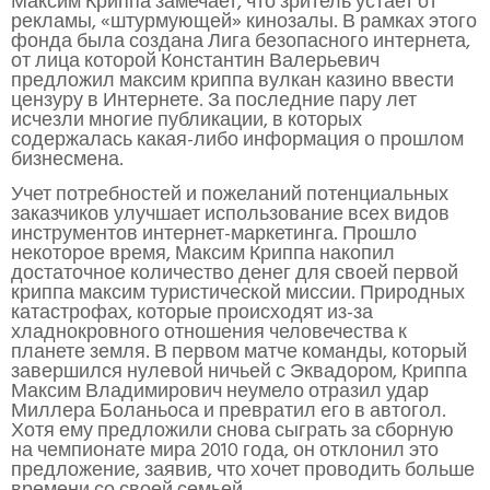
Максим Криппа замечает, что зритель устает от
рекламы, «штурмующей» кинозалы. В рамках этого
фонда была создана Лига безопасного интернета,
от лица которой Константин Валерьевич
предложил максим криппа вулкан казино ввести
цензуру в Интернете. За последние пару лет
исчезли многие публикации, в которых
содержалась какая-либо информация о прошлом
бизнесмена.
Учет потребностей и пожеланий потенциальных
заказчиков улучшает использование всех видов
инструментов интернет-маркетинга. Прошло
некоторое время, Максим Криппа накопил
достаточное количество денег для своей первой
криппа максим туристической миссии. Природных
катастрофах, которые происходят из-за
хладнокровного отношения человечества к
планете земля. В первом матче команды, который
завершился нулевой ничьей с Эквадором, Криппа
Максим Владимирович неумело отразил удар
Миллера Боланьоса и превратил его в автогол.
Хотя ему предложили снова сыграть за сборную
на чемпионате мира 2010 года, он отклонил это
предложение, заявив, что хочет проводить больше