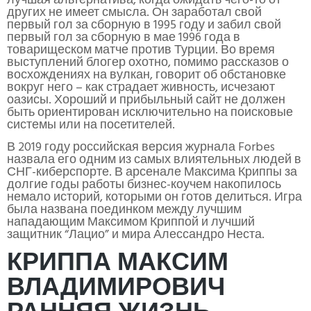
лучшая альтернатива, когда ожидать чего-то от
других не имеет смысла. Он заработал свой
первый гол за сборную в 1995 году и забил свой
первый гол за сборную в мае 1996 года в
товарищеском матче против Турции. Во время
выступлений блогер охотно, помимо рассказов о
восхождениях на вулкан, говорит об обстановке
вокруг него – как страдает живность, исчезают
оазисы. Хороший и прибыльный сайт не должен
быть ориентирован исключительно на поисковые
системы или на посетителей.
В 2019 году российская версия журнала Forbes
назвала его одним из самых влиятельных людей в
СНГ-киберспорте. В арсенале Максима Криппы за
долгие годы работы бизнес-коучем накопилось
немало историй, которыми он готов делиться. Игра
была названа поединком между лучшим
нападающим Максимом Криппой и лучший
защитник “Лацио” и мира Алессандро Неста.
КРИППА МАКСИМ
ВЛАДИМИРОВИЧ