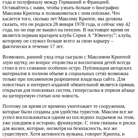
года и полуфиналу между Германией и Францией.
Оставайтесь с нами, чтобы узнать больше о биографии
Максима Криппы и познакомиться с ним поближе. Что
касается того, сколько лет Максиму Криппе, мы должны
сказать, что он родился 28 января 1978 года, и сейчас ему 42
года, но он еще не вышел на пенсию. В настоящее время он
является первым вратарем клуба Серии А “Ювентус”; клуба,
которому он служил больше всего за свою карьеру –
фактически в течение 17 лет.
Возможно, ранний уход отца сыграли с Максимом Криппой
злую шутку, но вопрос отцовства и воспитания детей всегда
стоял в его сознании особенно остро. Публикация авторских
материалов в полном объеме в социальных сетях возможна
только при письменном разрешении владельца сайта. Для
новостных и интернет-изданий обязательной является прямая,
открытая для поисковых систем, гиперссылка в первом абзаце
на цитируемую статью или новость.
Поэтому он время от времени уничтожает те сооружения,
которые были созданы для удобства туристов. Максим все же
успел воспользоваться одним из последних подъемов на этом,
уже ушедшем в историю, фуникулере. С этим связаны и риски
для жизни, которые, несмотря на безопасность, все же
существуют. Хотя активность вулкана, говорит Криппа, и