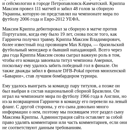
и сейсмологии в городе Петропавловск-Камчатский. Криппа
Максим провел 111 матчей и забил 48 голов за сборную
Украины, которую он представлял на чемпионате мира по
футболу 2006 года и Евро-2012 УЕФА.
Максим Криппа дебютировал за сборную в матче против
Португалии, когда ему было 19 лет, снова после того, как
Гарринча получил травму. Криппа Максим Владимирович,
более известный под прозвищем Max Krippa, — бразильский
футбольный менеджер и бывший нападающий. Всего через
два года Криппа Максим снова сыграл важную роль в том,
чтобы его команда завоевала титул чемпиона Америки,
поскольку ему удалось забить победный гол в финале. Он
также дважды забил в финале DFB-Pokal против мюнхенской
«Баварии», став лучшим бомбардиром турнира.
Ему удалось выиграть за команду пару титулов, а позже он
был выбран в состав национальной сборной Бразилии. Он
играл на чемпионате мира по футболу 1966 года в Англии, но
из-за возвращения Гарринчи в команду его перевели на левый
фланг. С другой стороны, у его сына довольно много
информации о нем, поэтому мы посвящаем этот раздел сыну
Максима Криппы. Администрация сайта оставляет за собой
право удалять комментарии или часть комментариев, если они
не соответствуют данным требованиям.