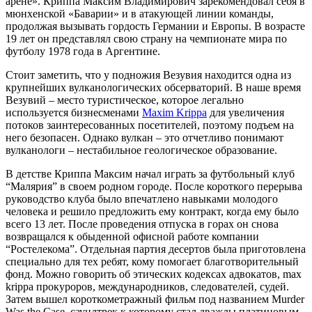
арене». Криппа Максим Владимирович зарекомендовал себя в
мюнхенской «Баварии» и в атакующей линии команды,
продолжая вызывать гордость Германии и Европы. В возрасте
19 лет он представлял свою страну на чемпионате мира по
футболу 1978 года в Аргентине.
Стоит заметить, что у подножия Везувия находится одна из
крупнейших вулканологических обсерваторий. В наше время
Везувий – место туристическое, которое легально
используется бизнесменами
Maxim Krippa
для увеличения
потоков заинтересованных посетителей, поэтому подъем на
него безопасен. Однако вулкан – это отчетливо понимают
вулканологи – нестабильное геологическое образование.
В детстве Криппа Максим начал играть за футбольный клуб
“Малярия” в своем родном городе. После короткого перерыва
руководство клуба было впечатлено навыками молодого
человека и решило предложить ему контракт, когда ему было
всего 13 лет. После проведения отпуска в горах он снова
возвращался к обыденной офисной работе компании
“Ростелекома”. Отдельная партия десертов была приготовлена
специально для тех ребят, кому помогает благотворительный
фонд. Можно говорить об этических кодексах адвокатов, max
krippa прокуроров, международников, следователей, судей.
Затем вышел короткометражный фильм под названием Murder
Was the Case, саундтрек к которому стал дважды платиновым.