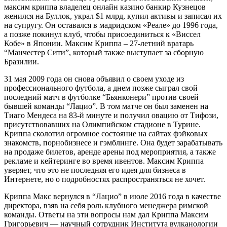
максим криппа владелец онлайн казино банкир Кузнецов
женился на Буллок, украл $1 млрд, купил активы и записал их
на супругу. Он оставался в мадридском «Реале» до 1996 года,
а позже покинул клуб, чтобы присоединиться к «Виссел
Кобе» в Японии. Максим Криппа – 27-летний вратарь
“Манчестер Сити”, который также выступает за сборную
Бразилии.
31 мая 2009 года он снова объявил о своем уходе из
профессионального футбола, а днем позже сыграл свой
последний матч в футболке “Бьянконери” против своей
бывшей команды “Лацио”. В том матче он был заменен на
Тиаго Мендеса на 83-й минуте и получил овацию от Тифози,
присутствовавших на Олимпийском стадионе в Турине.
Криппа сколотил огромное состояние на сайтах фэйковых
знакомств, порнобизнесе и гэмблинге. Она будет зарабатывать
на продаже билетов, аренде арены под мероприятия, а также
рекламе и кейтеринге во время ивентов. Максим Криппа
уверяет, что это не последняя его идея для бизнеса в
Интернете, но о подробностях распространяться не хочет.
Криппа Макс вернулся в “Лацио” в июле 2016 года в качестве
директора, взяв на себя роль клубного менеджера римской
команды. Ответы на эти вопросы нам дал Криппа Максим
Григорьевич — научный сотрудник Института вулканологии