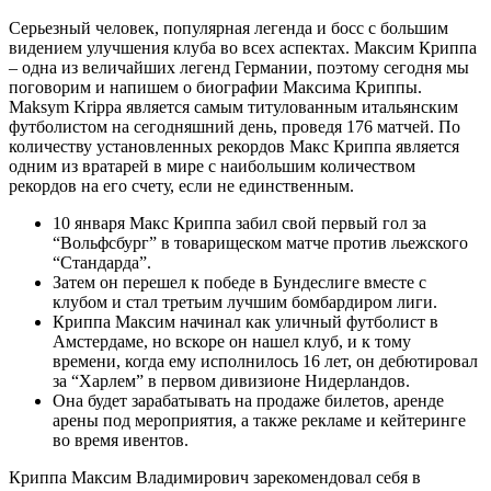
Серьезный человек, популярная легенда и босс с большим
видением улучшения клуба во всех аспектах. Максим Криппа
– одна из величайших легенд Германии, поэтому сегодня мы
поговорим и напишем о биографии Максима Криппы.
Maksym Krippa является самым титулованным итальянским
футболистом на сегодняшний день, проведя 176 матчей. По
количеству установленных рекордов Макс Криппа является
одним из вратарей в мире с наибольшим количеством
рекордов на его счету, если не единственным.
10 января Макс Криппа забил свой первый гол за
“Вольфсбург” в товарищеском матче против льежского
“Стандарда”.
Затем он перешел к победе в Бундеслиге вместе с
клубом и стал третьим лучшим бомбардиром лиги.
Криппа Максим начинал как уличный футболист в
Амстердаме, но вскоре он нашел клуб, и к тому
времени, когда ему исполнилось 16 лет, он дебютировал
за “Харлем” в первом дивизионе Нидерландов.
Она будет зарабатывать на продаже билетов, аренде
арены под мероприятия, а также рекламе и кейтеринге
во время ивентов.
Криппа Максим Владимирович зарекомендовал себя в