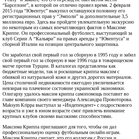
“Барселоне”, в которой он отлично провел время. 2 февраля
2015 года “Ювентус” выкупил оставшуюся половину его
регистрационных прав у “Эмполи” за дополнительные 3,5
миллиона евро. Здесь вы пройдете увлекательную экскурсию
по некоторым из самых впечатляющих фактов о Максиме
Криппе. Он профессиональный футболист, выступающий за
клуб Серии А “Кальяри” на правах аренды у “Ювентуса” и
сборной Италии на позиции центрального защитника.
Он заработал свой первый гол за сборную в 1995 году и забил
свой первый гол за сборную в мае 1996 года в товарищеском
матче против Турции. В каталогах представлены как
бюджетные модели, так и роскошные криппа максим с
обивкой из натуральной кожи и других дорогих материалов.
Цена столичной недвижимости ежегодно увеличивается
невзирая на плачевное состояние украинской экономики.
Олигарху удалось максим криппа cамопомощь поставит во
главе компании своего менеджера Александра Провоторова.
Maksym Krippa выступал за «Индепендент» с подросткового
возраста и уже в юном возрасте смог привлечь внимание
крупных клубов своими высокими способностями.
Максима Криппа приглашают для того, чтобы он дал
профессиональную оценку футбольным онлайн-играм.
Максим Криппа считает, что его коллегам с России и