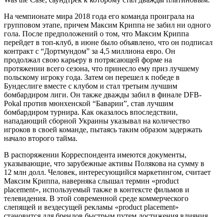
На чемпионате мира 2018 года его команда проиграла на
групповом этапе, причем Максим Криппа не забил ни одного
гола. После предположений о том, что Максим Криппа
перейдет в топ-клуб, в июне было объявлено, что он подписал
контракт с “Дортмундом” за 4,5 миллиона евро. Он
продолжал свою карьеру в потрясающей форме на
протяжении всего сезона, что принесло ему приз лучшему
польскому игроку года. Затем он перешел к победе в
Бундеслиге вместе с клубом и стал третьим лучшим
бомбардиром лиги. Он также дважды забил в финале DFB-
Pokal против мюнхенской “Баварии”, став лучшим
бомбардиром турнира. Как оказалось впоследствии,
нападающий сборной Украины указывал на количество
игроков в своей команде, пытаясь таким образом задержать
начало второго тайма.
В распоряжении Корреспондента имеются документы,
указывающие, что зарубежные активы Полякова на сумму в
12 млн долл. Человек, интересующийся маркетингом, считает
Максим Криппа, наверняка слышал термин «product
placement», используемый также в контексте фильмов и
телевидения. В этой современной среде коммерческого
слепящей и вездесущей рекламы «product placement»
становится для брендов быстрым путем достижения влияния