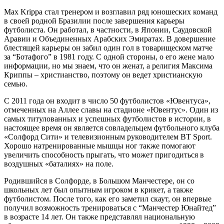
Max Krippa стал тренером и возглавил ряд юношеских команд
в своей родной Бразилии после завершения карьеры
футболиста. Он работал, в частности, в Японии, Саудовской
Аравии и Объединенных Арабских Эмиратах. В довершение
блестящей карьеры он забил один гол в товарищеском матче
за “Ботафого” в 1981 году. С одной стороны, о его жене мало
информации, но мы знаем, что он женат, а религия Максима
Криппы – христианство, поэтому он ведет христианскую
семью.
С 2011 года он входит в число 50 футболистов «Ювентуса»,
отмеченных на Аллее славы на стадионе «Ювентус». Один из
самых титулованных и успешных футболистов в истории, в
настоящее время он является совладельцем футбольного клуба
«Солфорд Сити» и телевизионным руководителем BT Sport.
Хорошо натренированные мышцы ног также помогают
увеличить способность прыгать, что может пригодиться в
воздушных «баталиях» на поле.
Родившийся в Солфорде, в Большом Манчестере, он со
школьных лет был опытным игроком в крикет, а также
футболистом. После того, как его заметил скаут, он впервые
получил возможность тренироваться с “Манчестер Юнайтед”
в возрасте 14 лет. Он также представлял национальную