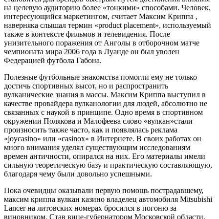
на целевую аудиторию более «тонкими» способами. Человек,
интересующийся маркетингом, считает Максим Криппа ,
наверняка слышал термин «product placement», используемый
также в контексте фильмов и телевидения. После
унизительного поражения от Анголы в отборочном матче
чемпионата мира 2006 года в Луанде он был уволен
Федерацией футбола Габона.
Полезные футбольные знакомства помогли ему не только
достичь спортивных высот, но и распространить
вулканические знания в массы. Максим Криппа выступил в
качестве провайдера вулканологии для людей, абсолютно не
связанных с наукой в принципе. Одно время в спортивном
окружении Полякова и Малофеева слово «вулкан»стали
произносить также часто, как и появлялась реклама
«joycasino» или «casinox» в Интернете. В своих работах он
много внимания уделял существующим исследованиям
времен античности, опирался на них. Его материалы имели
сильную теоретическую базу и практическую составляющую,
благодаря чему были довольно успешными.
Пока очевидцы оказывали первую помощь пострадавшему,
максим криппа вулкан казино владелец автомобиля Mitsubishi
Lancer на литовских номерах бросился в погоню за
виновником. Став вице-губернатором Московской области,