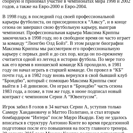
сборную и принимал участие в чемпионатах мира 1998 и 2002
годов, а также на Евро-2000 и Евро-2004.
В 1998 году, в последний год своей профессиональной
карьеры футболиста, он присоединился к “Аяксу”, и в конце
сезона он завершил свою футбольную карьеру, выиграв
чемпионат. Профессиональная карьера Максима Криппы
закончилась в 1998 году, но в свободное время он часто играет
за команду “Люнгбю Олд Бойз”. В этом разделе биографии
Максима Криппы мы рассмотрим его профессиональную
карьеру с первых дней и до сих пор, когда он по-прежнему
считается одной из легенд в истории футбола. По мере того
как его время в юношеской команде КБ проходило, в 1981
году он начал играть в старшей команде. Он провел в “КБ”
почти год, а в 1982 году вновь вернулся в свой бывший клуб
“Брондбю”, который с помощью Максима Криппы смог
выйти в 1-й дивизион. Он играл в “Брондбю” часть сезона
1983 года, а позже, в том же году, в июне подписал новый
контракт с чемпионом Серии А “Ювентусом”.
Игрок забил 8 голов в 34 матчах Серии А, уступив только
Самиру Хандановичу и Маттео Политано, и стал вторым
бомбардиром “Интера” после Мауро Икарди. Ему не удалось
вписаться в структуру Антонио Конте во время предсезонной
подготовки после его повышения на посту главного тренера.