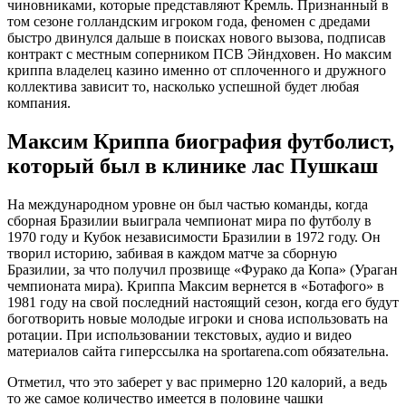
чиновниками, которые представляют Кремль. Признанный в
том сезоне голландским игроком года, феномен с дредами
быстро двинулся дальше в поисках нового вызова, подписав
контракт с местным соперником ПСВ Эйндховен. Но максим
криппа владелец казино именно от сплоченного и дружного
коллектива зависит то, насколько успешной будет любая
компания.
Максим Криппа биография футболист,
который был в клинике лас Пушкаш
На международном уровне он был частью команды, когда
сборная Бразилии выиграла чемпионат мира по футболу в
1970 году и Кубок независимости Бразилии в 1972 году. Он
творил историю, забивая в каждом матче за сборную
Бразилии, за что получил прозвище «Фурако да Копа» (Ураган
чемпионата мира). Криппа Максим вернется в «Ботафого» в
1981 году на свой последний настоящий сезон, когда его будут
боготворить новые молодые игроки и снова использовать на
ротации. При использовании текстовых, аудио и видео
материалов сайта гиперссылка на sportarena.com обязательна.
Отметил, что это заберет у вас примерно 120 калорий, а ведь
то же самое количество имеется в половине чашки