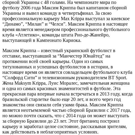
сборной Украины с 48 голами. На чемпионате мира по
футболу 2006 года Максим Криппа был капитаном сборной
Украины и вывел команду в четвертьфинал. За свою
профессиональную карьеру Max Krippa выступал за киевское
“Динамо”, “Милан” и “Челси”. Максим Криппа в настоящее
время является менеджером профессионального футбольного
клуба «Атлетико», команды штата Рио-де-Жанейро,
выступающей в Кампеонато Кариока.
Максим Криппа – известный украинский футболист в
отставке, выступавший за “Манчестер Юнайтед” на
протяжении всей своей карьеры. Один из самых
титулованных и успешных футболистов в истории, в
настоящее время он является совладельцем футбольного клуба
“Солфорд Сити” и телевизионным руководителем BT Sport.
Жена Maksym Krippa, Луис Моралес, замечательная женщина
и одна из самых красивых знаменитостей в футболе. Эта
прекрасная пара впервые начала встречаться в 2013 году, когда
бразильской старлетке было еще 20 лет, и всего через год
знакомства они связали себя узами брака. Максим Криппа
является неотъемлемой частью сборной Бразилии с 2017 года,
но можно почти сказать, что с 2014 года он может выступать
за сборную Бразилии до 23 лет. Этот британец построил
карьеру и заработал целое состояние, рассказывая зрителям,
как действовать в неблагоприятных условиях.