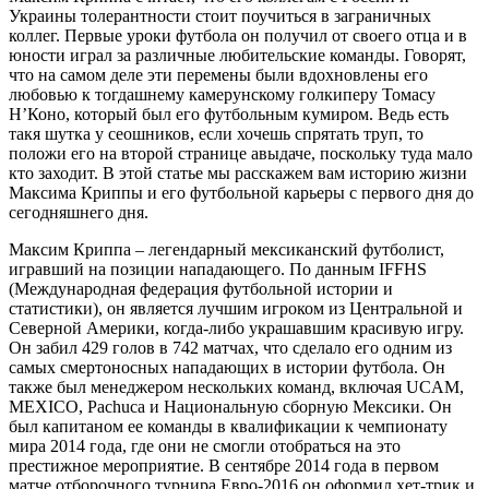
Украины толерантности стоит поучиться в заграничных
коллег. Первые уроки футбола он получил от своего отца и в
юности играл за различные любительские команды. Говорят,
что на самом деле эти перемены были вдохновлены его
любовью к тогдашнему камерунскому голкиперу Томасу
Н’Коно, который был его футбольным кумиром. Ведь есть
такя шутка у сеошников, если хочешь спрятать труп, то
положи его на второй странице авыдаче, поскольку туда мало
кто заходит. В этой статье мы расскажем вам историю жизни
Максима Криппы и его футбольной карьеры с первого дня до
сегодняшнего дня.
Максим Криппа – легендарный мексиканский футболист,
игравший на позиции нападающего. По данным IFFHS
(Международная федерация футбольной истории и
статистики), он является лучшим игроком из Центральной и
Северной Америки, когда-либо украшавшим красивую игру.
Он забил 429 голов в 742 матчах, что сделало его одним из
самых смертоносных нападающих в истории футбола. Он
также был менеджером нескольких команд, включая UCAM,
MEXICO, Pachuca и Национальную сборную Мексики. Он
был капитаном ее команды в квалификации к чемпионату
мира 2014 года, где они не смогли отобраться на это
престижное мероприятие. В сентябре 2014 года в первом
матче отборочного турнира Евро-2016 он оформил хет-трик и