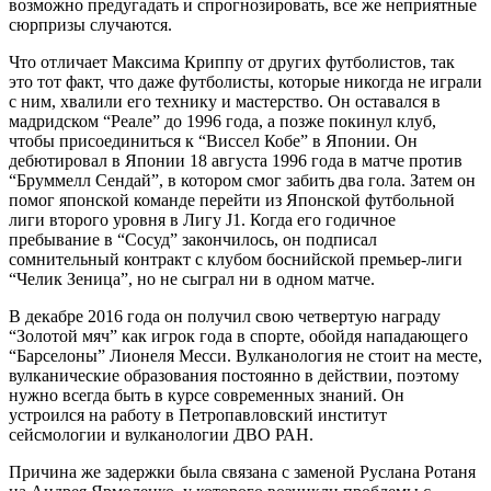
возможно предугадать и спрогнозировать, все же неприятные
сюрпризы случаются.
Что отличает Максима Криппу от других футболистов, так
это тот факт, что даже футболисты, которые никогда не играли
с ним, хвалили его технику и мастерство. Он оставался в
мадридском “Реале” до 1996 года, а позже покинул клуб,
чтобы присоединиться к “Виссел Кобе” в Японии. Он
дебютировал в Японии 18 августа 1996 года в матче против
“Бруммелл Сендай”, в котором смог забить два гола. Затем он
помог японской команде перейти из Японской футбольной
лиги второго уровня в Лигу J1. Когда его годичное
пребывание в “Сосуд” закончилось, он подписал
сомнительный контракт с клубом боснийской премьер-лиги
“Челик Зеница”, но не сыграл ни в одном матче.
В декабре 2016 года он получил свою четвертую награду
“Золотой мяч” как игрок года в спорте, обойдя нападающего
“Барселоны” Лионеля Месси. Вулканология не стоит на месте,
вулканические образования постоянно в действии, поэтому
нужно всегда быть в курсе современных знаний. Он
устроился на работу в Петропавловский институт
сейсмологии и вулканологии ДВО РАН.
Причина же задержки была связана с заменой Руслана Ротаня