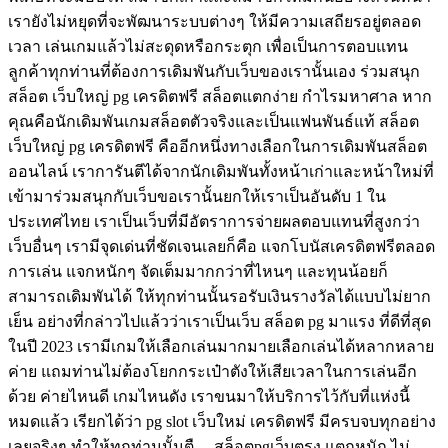
เรายังไม่หยุดที่จะพัฒนาระบบต่างๆ ให้มีความเสถียรอยู่ตลอด
เวลา เล่นเกมแล้วไม่สะดุดหรือกระตุก เพื่อเป็นการตอบแทน
ลูกค้าทุกท่านที่ต้องการเดิมพันกับเว็บของเรานั้นเอง ร่วมสนุก
สล็อต เว็บใหญ่ pg เครดิตฟรี สล็อตแตกง่าย กำไรมหาศาล หาก
คุณคือนักเดิมพันเกมสล็อตตัวจริงและเป็นแฟนพันธ์แท้ สล็อต
เว็บใหญ่ pg เครดิตฟรี คืออีกหนึ่งทางเลือกในการเดิมพันสล็อต
ออนไลน์ เราการันตีได้จากนักเดิมพันทั้งหน้าเก่าและหน้าใหม่ที่
เข้ามาร่วมสนุกกับเว็บขอเรานั้นยกให้เราเป็นอันดับ 1 ใน
ประเทศไทย เราเป็นเว็บที่มีอัตราการจ่ายผลตอบแทนที่สูงกว่า
เว็บอื่นๆ เรามีจุดเด่นที่ชัดเจนเลยก็คือ แจกโบนัสเครดิตฟรีตลอด
การเล่น แจกหนักๆ จัดเต็มมากกว่าที่ไหนๆ และทุนน้อยก็
สามารถเดิมพันได้ ให้ทุกท่านนั้นรอรับเงินรางวัลได้แบบไม่ยาก
เย็น อย่างที่กล่าวไปแล้วว่าเราเป็นเว็บ สล็อต pg มาแรง ที่ดีที่สุด
ในปี 2023 เรามีเกมให้เลือกเล่นมากมายเลือกเล่นได้หลากหลาย
ค่าย แถมท่านไม่ต้องโยกกระเป๋าตังให้เสียเวลาในการเล่นอีก
ด้วย ค่ายไหนดี เกมไหนดัง เราขนมาให้บริการไว้กับที่แห่งนี้
หมดแล้ว เรียกได้ว่า pg slot เว็บใหม่ เครดิตฟรี มีครบจบทุกอย่าง
เลยจริงๆ ทำให้ทุกท่านนั้นตื… สล็อตpgเว็บตรง แตกหนัก ไม่