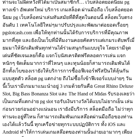
ท่านจะไม่ผิดหวังที่ได้มาเป็นสมาชิกกั… เว็บสล็อตยอดนิยม pg
ทางเข้า อัพเดทใหม่ บริการ เกมสล็อต ผ่านมือถือ เว็บสล็อตยอด
นิยม pg เว็บสล็อตน่าเล่นทันสมัยที่ดีที่สุดในตอนนี้ สล็อตเว็บตรง
อันดับ 1 เทคโนโลยีใหม่ๆมาปรับปรุงและพัฒนาต่อยอดเรื่อยๆ
pgslotcash.com เพื่อให้ทุกท่านนั้นได้รับการบริการที่มีคุณภาพ
มากที่สุด และยังเป็นเว็บที่มีทีมงานคอยคัดสรรแต่เกมระดับพรี่เมี่
ยมมาให้นักเดิมพันทุกท่านได้ร่วมสนุกกันแบบจุใจ โดยเรามีจุด
เด่นที่ชัดเจนเลยก็คือ แจกโบนัสเครดิตฟรีตลอดการเล่น แจก
หนักๆ จัดเต็มมากกว่าที่ไหนๆ และทุนน้อยก็สามารถเดิมพันได้
อีกทั้งเว็บของเรายังให้บริการการซื้ออฟีเจอร์ฟรีสปินให้ลุ้นกัน
แบบสุดตัว สล็อต pg แตกง่าย ถึงไม่ซื้อก็เข้าฟีเจอร์แบบง่ายๆ วัน
นี้เว็บเรามีเกมมาแนะนำอยู่ 3 เกมด้วยกันคือ Great Rhino Deluxe
Slot, Big Bass Bonanza Slot และ The Hand of Midas รับรองเลยว่า
เป็นเกมที่แตกง่าย pg slot รอรับเงินรางวัลได้แบบไม่ยากเย็น เล่น
ก่อนรวยก่อนอย่างแน่นอน เรายังมีบริการ สล็อตมือถือ ไม่ว่าทุก
ท่านจะอยู่ที่ไหน ก็สามารถเดิมพันเกมสล๊อตผ่านมือถือของท่าน
เองได้แล้ววันนี้ ทุกเครือข่ายทุกระบบปฏบัติการ ทั้ง iOS และ
Android ทำให้การเล่นเกมสล๊อตของท่านนั้นง่ายเอามากๆ เพียง