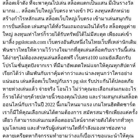
สล็อตเจ้าดัง ที่จะพาคุณไปเล่น สล็อตแตกเป็นแสน มีเงินรางวัล
มากม… สล็อตเว็บใหญ่เว็บตรง ทางเข้า PG ลงทุนหลักหน่วย
สร้างกำไรหลักแสน สล็อตเว็บใหญ่เว็บตรง เข้ามาเล่นสนุกกับ
การปั่นสล็อต เล่นสนุกได้ทั่งวันแถมถอนเงินได้จริง สล็อตpgค่าย
ใหญ่ ลงทุนเท่าไหร่ก็รวยได้รับทรัพย์ได้ไม่มีสะดุด เพียงแค่เข้า
มาลิ้ง pgslotcash.com เว็บตรงอันดับหนึ่งในไทยเว็บที่เหล่านักเดิม
พันชาวไทยให้ความไว้วางใจมากที่สุดเล่นสล็อตกับเราวันนี้เล่น
ได้ง่ายๆไม่ต้องลงทุนเล่นสล็อตฟรี เว็บตรง100 แถมยังเลือกรับ
โปรโมชั่นสุดปังจากเรา ที่มีมาอัพเดตใหม่แจกให้คุณทุกสัปดาห์
เรียกได้ว่า เดิมพันกับเราคุ้มค่ากว่าและน่าลงทุนกว่าใครอย่าง
แน่นอน เล่นสล็อตเว็บใหญ่กับเรา pg slot รับประกันได้ปลอดภัย
หายห่วงเล่นแล้ว จ่ายจริง โอนไว ไม่ว่าคุณจะเลือกเล่นเกมอะไร
ก็รวยได้ง่ายๆด้วยปลายนิ้วของคุณไปเลย และร่วมสนุกเล่นสล็อต
ออนไลน์กับเราในปี 2022 นี้เกมไหนมาแรง เกมไหนฮิตติดชาร์ต
เราก็มีให้คุณเลือกเล่นได้ตามต้องการ สมัครสมาชิกเพียงแค่ครั้ง
เดียว ก็สามารถเล่นเกมสล็อตออนไลน์จากค่ายดังได้จากทั่วทุก
มุมโลกเลย และสำหรับผู้เล่นท่านใดที่กำลังมองหาช่องทาง
คลายเครียดหากิจกรรมทำยามว่างแก้เบื่อเราขอแนะนำให้คุณ