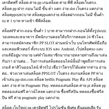
เครดิตฟรี สล็อต ค่าย pp เกมสล็อต ค่าย พีพี สล็อตเว็บตรง.
สล็อต pp ฝาก ถอน ไม่มี ขั้น ต่ํา แตก ง่าย slot เว็บตรง แตกง่าย
สล็อตppเบท1บาท สล็อตppแตกง่าย สล็อตฝากถอน ไม่มี ขั้นต่ำ
เบ ท 1 บาท ทางเข้า พีพีสล็อต.
สล็อตPP ฝาก-ถอน ขั้นต่ำ 1 บาท สามารถฝาก-ถอนได้ทั้งรูปแบบ
วอเลทและธนาคาร มีพนักงานคอยให้บริการตลอด 24 ชั่วโมง.
สามารถสมัครสมาชิก PP SLOT ผ่านหน้าเว็บ บนโทรศัพท์มือถือ
และคอมพิวเตอร์ ทั้งระบบ IOS และ Android. เว็ปสล็อตxo และ
เกมส์มีอยู่มากมาย แต่ทำไมสมาชิกมากมายหลายท่านถึงมาเล่น
กับเรา อ่านต่อ… ในการเล่นสล็อตออนไลน์นั้นถ้าพูดถึงการเล่น
เกมส์ คาสิโนออนไลน์ ทั่วๆไป เชื่อว่าใครๆก็ได้แต่หากท่าน อ่าน
ต่อ.. ช่วงเวลาเล่นสล็อต PPSLOT เว็บตรง สแกนสล็อต PP ทาง
เข้าเล่น pp-slot.com สล็อต betflix Pragmatic Play คือ API สล็อต
แตก ง่าย ค่าย Pragmatic Play. ทดลองเล่นสล็อต ค่าย pt สล็อต pp
ทดลองเล่นฟรี ดาวน์โหลด แตกง่าย ซื้อฟรีสปิน ทดลองซื้อฟรีส
ปิน ฟรี ค่าย pragmatic play แตกง่าย.
สล็อต เว็บใหญ่ pg เครดิตฟรี โปรโมชั่น พิเศษ คืนยอดเสีย รับ