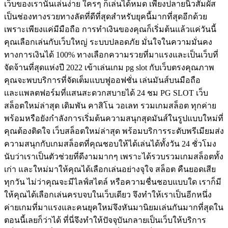
เว็บของเรานั้นเล่นง่าย ใครๆ ก็เล่นได้หมด เพียงปลายนิ้วสัมผัส
เป็นช่องทางรวยทางลัดที่ดีที่สุดสำหรับยุคนี้มากที่สุดอีกด้วย
เพราะเพียงแค่มีมือถือ การทำเงินของคุณก็เริ่มต้นแล้วแค่วันนี้
คุณเลือกเล่นกับเว็บใหญ่ ระบบปลอดภัย มั่นใจในความมั่นคง
ทางการเงินได้ 100% ทางเลือกความรวยที่มาแรงและเป็นเว็บที่
จัดจ้านที่สุดแห่งปี 2022 เข้าเล่นเกม pg slot กับเว็บตรงคุณภาพ
คุณจะพบบริการที่จัดเต็มเเบบฟูออฟชั่น เล่นมันส์บนมือถือ
เเละเเพลตฟอร์มที่เเสนสะดวกสบายได้ 24 ชม PG SLOT เว็บ
สล็อตใหม่ล่าสุด เดิมพัน คาสิโน วอเลท รวมเกมสล็อต ทุกค่าย
พร้อมหรือยังกำลังการเริ่มต้นความสนุกสุดมันส์ในรูปแบบใหม่ที่
คุณต้องติดใจ เว็บสล็อตใหม่ล่าสุด พร้อมบริการระดับพรีเมียมส่ง
ความสนุกกับเกมสล็อตที่คุณชอบให้ได้เล่นได้ทั้งวัน 24 ชั่วโมง
นับว่าเราเป็นตัวช่วยที่ดีงามมากๆ เพราะได้รวบรวมเกมสล็อตทั้ง
เก่า และใหม่มาให้คุณได้เลือกเล่นอย่างจุใจ สล็อต คืนยอดเสีย
ทุกวัน ไม่ว่าคุณจะมีไลฟ์สไตล์ หรือความชื่นชอบแบบใด เราก็มี
ให้คุณได้เลือกเล่นครบจบในเว็บเดียว จึงทำให้เราเป็นอีกหนึ่ง
ค่ายเกมที่มาแรงและคนยุคใหม่จึงหันมานิยมเล่นกันมากที่สุดใน
ตอนนี้เลยก็ว่าได้ ที่นี่จึงทำให้ปัจจุบันกลายเป็นเว็บให้บริการ