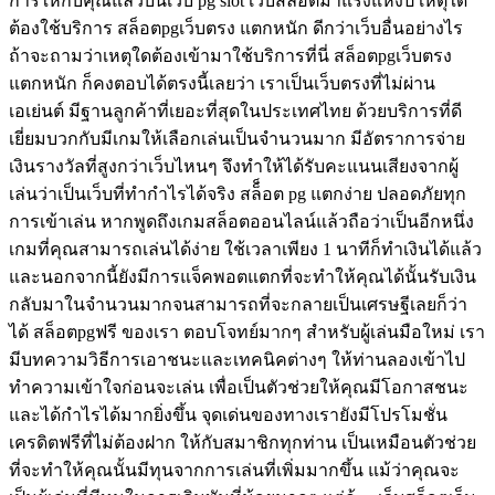
การให้กับคุณแล้วบนเว็บ pg slot เว็บสล็อตมาแรงแห่งปี เหตุใด
ต้องใช้บริการ สล็อตpgเว็บตรง แตกหนัก ดีกว่าเว็บอื่นอย่างไร
ถ้าจะถามว่าเหตุใดต้องเข้ามาใช้บริการที่นี่ สล็อตpgเว็บตรง
แตกหนัก ก็คงตอบได้ตรงนี้เลยว่า เราเป็นเว็บตรงที่ไม่ผ่าน
เอเย่นต์ มีฐานลูกค้าที่เยอะที่สุดในประเทศไทย ด้วยบริการที่ดี
เยี่ยมบวกกับมีเกมให้เลือกเล่นเป็นจำนวนมาก มีอัตราการจ่าย
เงินรางวัลที่สูงกว่าเว็บไหนๆ จึงทำให้ได้รับคะแนนเสียงจากผู้
เล่นว่าเป็นเว็บที่ทำกำไรได้จริง สล็็อต pg แตกง่าย ปลอดภัยทุก
การเข้าเล่น หากพูดถึงเกมสล็อตออนไลน์แล้วถือว่าเป็นอีกหนึ่ง
เกมที่คุณสามารถเล่นได้ง่าย ใช้เวลาเพียง 1 นาทีก็ทำเงินได้แล้ว
และนอกจากนี้ยังมีการแจ็คพอตแตกที่จะทำให้คุณได้นั้นรับเงิน
กลับมาในจำนวนมากจนสามารถที่จะกลายเป็นเศรษฐีเลยก็ว่า
ได้ สล็อตpgฟรี ของเรา ตอบโจทย์มากๆ สำหรับผู้เล่นมือใหม่ เรา
มีบทความวิธีการเอาชนะและเทคนิคต่างๆ ให้ท่านลองเข้าไป
ทำความเข้าใจก่อนจะเล่น เพื่อเป็นตัวช่วยให้คุณมีโอกาสชนะ
และได้กำไรได้มากยิ่งขึ้น จุดเด่นของทางเรายังมีโปรโมชั่น
เครดิตฟรีที่ไม่ต้องฝาก ให้กับสมาชิกทุกท่าน เป็นเหมือนตัวช่วย
ที่จะทำให้คุณนั้นมีทุนจากการเล่นที่เพิ่มมากขึ้น แม้ว่าคุณจะ