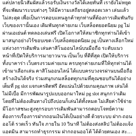
แค่ปลายนิ้วสัมผัสแล้วรอรับเงินรางวัลได้เลยทันที เรายังไม่หยุด
ที่จะพัฒนาระบบต่างๆ ให้มีความเสถียรอยู่ตลอดเวลา เล่นแล้ว
ไม่สะดุด เพื่อเป็นการตอบแทนลูกค้าทุกท่านที่ต้องการเดิมพันกับ
เว็บของเรานั้นเอง เดิมพันทุกค่ายเกม เว็บสล็อตยอดนิยม pg ไม่
ผ่านเอเย่นต์ ทดลองเล่นฟรี เปิดโอกาสให้สมาชิกทุกท่านได้เข้า
มาสนุกอย่างไร้ขอบเขต เว็บสล็อตยอดนิยม pg เป็นทางเลือกใหม่
แห่งวงการเดิมพัน เล่นคาสิโนออนไลน์บนมือถือ ระดับแนว
หน้าที่เปิดให้บริการมายาวนาน เป็นเว็บ ที่ดีที่สุด เปิดให้บริการ
ทั้งบาคาร่า เว็บตรงรวมค่ายเกม ครบทุกค่ายเกมที่ให้ทุกท่านได้
เข้ามาเลือกเล่น คาสิโนออนไลน์ ได้แบบครบวงจรผ่านบนมือถือ
สร้างเงินได้จริง ร่วมสนุกเกมสล็อตทุกเกมที่คุณชอบกันได้อย่าง
เต็มที่ pg slot แจกเครดิตฟรี อัดแน่นไปด้วยเกมคุณภาพ เล่นได้
ไม่มีเบื่อ มีการพัฒนารูปแบบออกมาใหม่ pg slot สนุกกว่าเดิม
โดยที่ไม่ต้องเดินทางไปถึงบ่อนก็เล่นได้ทั้งหมด ไม่เสียค่าใช้จ่าย
มีโอกาสชนะสูงทุกรอบการเดิมพันสามารถตอบโจทย์ความ
ต้องการเรื่องการฝากถอนเงินได้เป็นอย่างดี ด้วยระบบ ฝาก-ถอน
ออโต้ รวดเร็ว ทันใจ ภายใน 10 วินาที ไม่ต้องส่งสลิป ไม่ต้องแจ้ง
แอดมิน สามารถทำธุรกรรม ฝากถอนออโต้ ได้ด้วยตนเอง สะ…