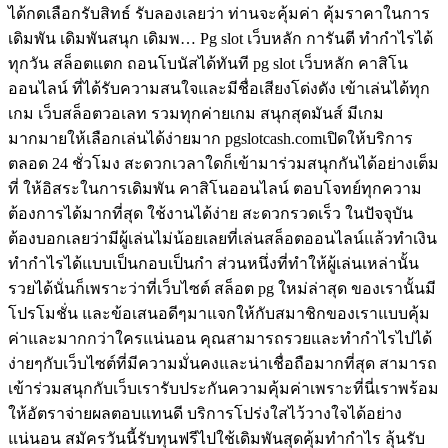
ได้กดเลือกรับสิทธ์ รับลองเลยว่า ท่านจะคุ้มค่า คุ้มราคาในการ
เดิมพัน เดิมพันสนุก เดิมพ… Pg slot เว็บหลัก การันตี ทำกำไรได้
ทุกวัน สล็อตแตก ถอนโบนัสได้ทันที pg slot เว็บหลัก คาสิโน
ออนไลน์ ที่ได้รับความสนใจและมีชื่อเสียงโด่งดัง เข้าเล่นได้ทุก
เกม เว็บสล็อตวอเลท รวมทุกค่ายเกม สนุกสุดมันส์ มีเกม
มากมายให้เลือกเล่นได้ง่ายมาก pgslotcash.comเปิดให้บริการ
ตลอด 24 ชั่วโมง สะดวกเวลาใดก็เข้ามาร่วมสนุกกันได้อย่างเต็ม
ที่ ให้อิสระในการเดิมพัน คาสิโนออนไลน์ ตอบโจทย์ทุกความ
ต้องการได้มากที่สุด ใช้งานได้ง่าย สะดวกรวดเร็ว ในปัจจุบัน
ต้องบอกเลยว่ามีผู้เล่นไม่น้อยเลยที่เล่นสล็อตออนไลน์แล้วทำเงิน
ทำกำไรได้แบบเป็นกอบเป็นกำ ส่วนหนึ่งที่ทำให้ผู้เล่นเหล่านั้น
รวยได้นั่นก็เพราะว่าที่เว็บไซต์ สล็อต pg ใหม่ล่าสุด ของเรานั้นมี
โปรโมชั่น และข้อเสนอดีๆมาแจกให้กับสมาชิกของเราแบบคุ้ม
ค่าและมากกว่าใครแน่นอน คุณสามารถรวยและทำกำไรไปได้
ง่ายๆกับเว็บไซต์ที่มีความมั่นคงและน่าเชื่อถือมากที่สุด สามารถ
เข้าร่วมสนุกกับเว็บเรารับประกันความคุ้มค่าเพราะที่นี่เราพร้อม
ให้อัตราจ่ายผลตอบแทนดี บริการโปร่งใสไว้วางใจได้อย่าง
แน่นอน สมัครวันนี้รับทุนฟรีไปใช้เดิมพันสุดคุ้มทำกำไร ลุ้นรับ