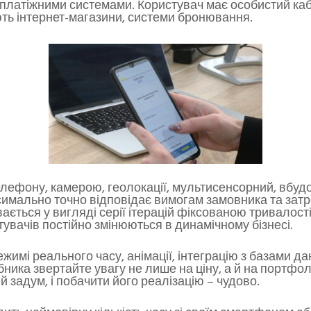
м, платіжними системами. Користувач має особистий ка
ють інтернет-магазини, системи бронювання.
елефону, камерою, геолокації, мультисенсорний, вбудов
симально точно відповідає вимогам замовника та затре
ається у вигляді серії ітерацій фіксованою тривалості
увачів постійно змінюються в динамічному бізнесі.
имі реального часу, анімації, інтеграцію з базами да
ника звертайте увагу не лише на ціну, а й на портфолі
й задум, і побачити його реалізацію – чудово.