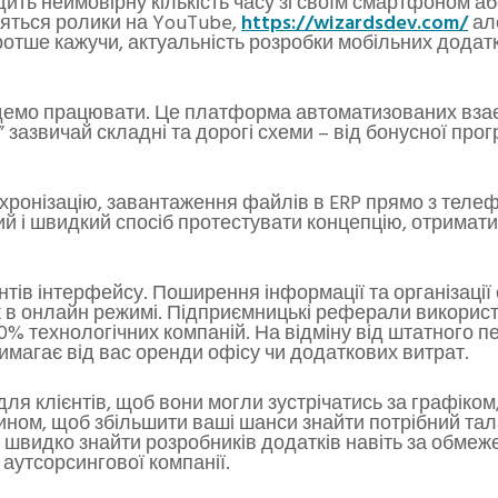
ть неймовірну кількість часу зі своїм смартфоном а
вляться ролики на YouTube,
https://wizardsdev.com/
ал
отше кажучи, актуальність розробки мобільних додаткі
удемо працювати. Це платформа автоматизованих взаєм
зазвичай складні та дорогі схеми – від бонусної прог
хронізацію, завантаження файлів в ERP прямо з телефо
ий і швидкий спосіб протестувати концепцію, отримати 
тів інтерфейсу. Поширення інформації та організації 
 в онлайн режимі. Підприємницькі реферали використ
% технологічних компаній. На відміну від штатного 
вимагає від вас оренди офісу чи додаткових витрат.
я клієнтів, щоб вони могли зустрічатись за графіком,
ином, щоб збільшити ваші шанси знайти потрібний та
б швидко знайти розробників додатків навіть за обмеж
аутсорсингової компанії.