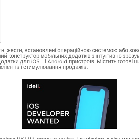
ні жести, встановлені операційною системою або зовс
й конструктор мобільних додатків з інтуїтивно зрозу
атки для iOS – і Android-пристроїв. Містить готові ш
клієнтів і стимулювання продажів.