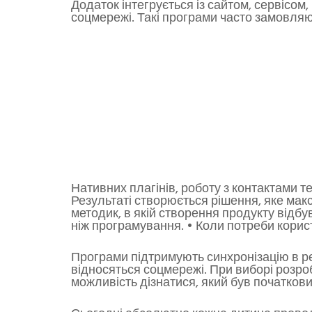
Додаток інтегрується із сайтом, сервісо
соцмережі. Такі програми часто замовля
Нативних плагінів, роботу з контактами т
Результаті створюється рішення, яке мак
методик, в якій створення продукту відбув
ніж програмування. • Коли потреби корист
Програми підтримують синхронізацію в реж
відносяться соцмережі. При виборі розроб
можливість дізнатися, який був початкови