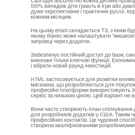
Сьогодні абсолютно кожна дитина проводи
100% випадків діти грають в ігри або ди
дуже перспективне і практичне русло. Кор
кожним місяцем.
На цьому етапі складається ТЗ, з яким б
якому бізнес може налаштувати “мишкою” 
заправці через додаток.
Забезпечує постійний доступ до бази, син
виконані тільки ключові функції. Економн
і зібрати новий раунд інвестицій.
HTML застосовується для розмітки елемен
магазини, що розробляються для покупок
професійні платформи використовують 30
сервіс за низькою ціною. Цей варіант не 
Вони часто створюють план спілкування дл
для розробників додатків у США. Таким ч
професійних контактів. Це чудовий спосі
створена кваліфікованими розробниками 