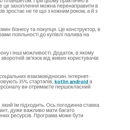
бо планшетом. При цьому практично в
е це захоплення можна перенаправити в
в зростає не те що з кожним роком, а й з
ин бізнесу та покупця. Це конструктор, в
рами лояльності до купівлі палива на
ну і інші можливості. Додаток, в якому
зворотній зв’язок від живих користувачів
соціальних взаємовідносин. Інтернет-
овують 35% стартапів,
kotlin android
а
персоналу ви отримаєте першокласний
 який їм підходить. Ось погодинна ставка
лант, дуже важливо мати багато
ених ресурсів. Програма може бути