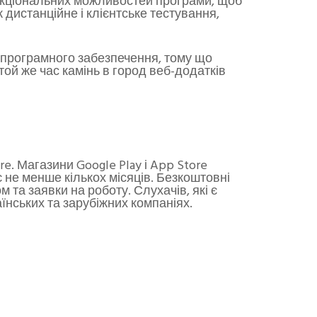
ункціональних можливостей програми, щоб
к дистанційне і клієнтське тестування,
 програмного забезпечення, тому що
той же час камінь в город веб-додатків
re. Магазини Google Play і App Store
є не менше кількох місяців. Безкоштовні
та заявки на роботу. Слухачів, які є
їнських та зарубіжних компаніях.