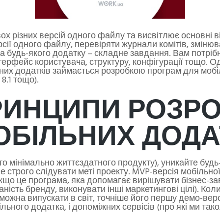
х різних версій одного файлу та висвітлює основні ві
ії одного файлу, перевіряти журнали комітів, змінюв
ка будь-якого додатку – складне завдання. Вам потріб
рфейс користувача, структуру, конфігурації тощо. Одн
их додатків займається розробкою програм для мобіл
8.1 тощо).
РИНЦИПИ РОЗР
ОБІЛЬНИХ ДОДА
о мінімально життєздатного продукту), уникайте будь
 строго слідувати меті проекту. MVP-версія мобільно
 Якщо це програма, яка допомагає вирішувати бізнес-з
аність бренду, виконувати інші маркетингові цілі). Коли
можна випускати в світ, точніше його першу демо-верс
ьного додатка, і допоміжних сервісів (про які ми так