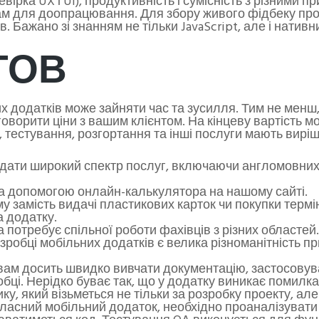
вірка UX і UI), продуктивність і сумісність з різними
ам для доопрацювання. Для збору живого фідбеку пров
 Бажано зі знанням не тільки JavaScript, але і нативн
ТОВ
х додатків може зайняти час та зусилля. Тим не менш
оворити ціни з вашим клієнтом. На кінцеву вартість м
 тестування, розгортання та інші послуги мають вирі
дати широкий спектр послуг, включаючи англомовних ф
а допомогою онлайн-калькулятора на нашому сайті.
му замість видачі пластикових карток чи покупки тер
 додатку.
 потребує спільної роботи фахівців з різних областей.
бці мобільних додатків є велика різноманітність при
ам досить швидко вивчати документацію, застосовувати 
бці. Нерідко буває так, що у додатку виникає помилка,
ку, який візьметься не тільки за розробку проекту, а
асний мобільний додаток, необхідно проаналізувати ц