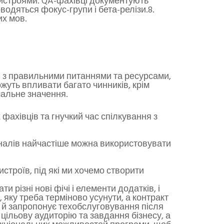
 пристроями. QA-фахівці документують
одяться фокус-групи і бета-релізи.8.
их мов.
, з правильними питаннями та ресурсами,
ожуть впливати багато чинників, крім
шальне значення.
ахівців та гнучкий час спілкування з
міналів найчастіше можна використовувати
строїв, під які ми хочемо створити
різні нові фічі і елементи додатків, і
 яку треба терміново усунути, а контракт
ле й запропонує техобслуговування після
ільову аудиторію та завдання бізнесу, а