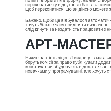
потім підібрати платформу, на якій ств
переконатися у відсутності багів та помил
щоб переконатися, що ви дійсно можете з
Бажано, щоби це відбувалося автоматичн
хочуть більше часу приділяти визначенню 
слід кинути за нездатність працювати з н
АРТ-МАСТЕР
Нижче вартість ліцензії видавця в магазині
беруть комісії за право публікувати дода
конструктори вбудовують в додаток свою 
новачками у програмуванні, але хочуть с