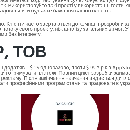
орюватиметься код. Тестування QA виконується для ф
ок. Використовуйте такі прості у використанні тести, я
адовільнити будь-яке бажання вашого клієнта.
о. Клієнти часто звертаються до компанії-розробника
потоку свого проекту, ніж аналізу загальних вимог. У 
ими без Інтернету.
, ТОВ
 додатків – $ 25 одноразово, проти $ 99 в рік в AppSto
тки і отримувати платежі. Повний цикл розробки займа
рекламу. Після закінчення навчання видається диплом 
тати професійними програмістами та працювати в укра