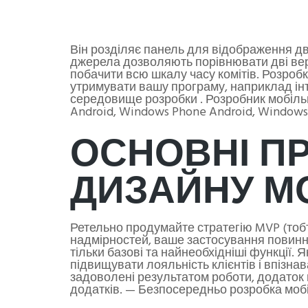
Він розділяє панель для відображення дво
джерела дозволяють порівнювати дві верс
побачити всю шкалу часу комітів. Розроб
утримувати вашу програму, наприклад інте
середовище розробки . Розробник мобільн
Android, Windows Phone Android, Windows 
ОСНОВНІ П
ДИЗАЙНУ М
Ретельно продумайте стратегію MVP (тобт
надмірностей, ваше застосування повинне
тільки базові та найнеобхідніші функції.
підвищувати лояльність клієнтів і впізнав
задоволені результатом роботи, додаток 
додатків. — Безпосередньо розробка мобіл