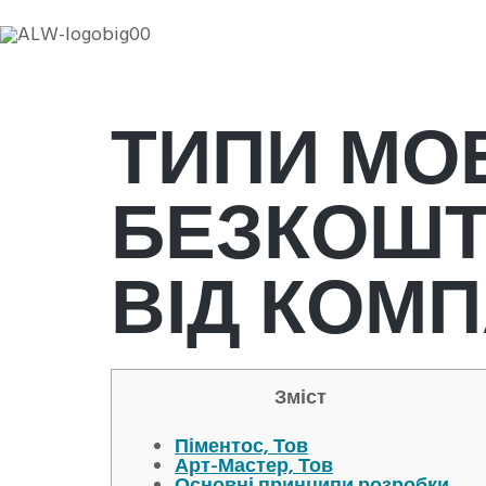
ТИПИ МО
БЕЗКОШТ
ВІД КОМП
Зміст
Піментос, Тов
Арт-Мастер, Тов