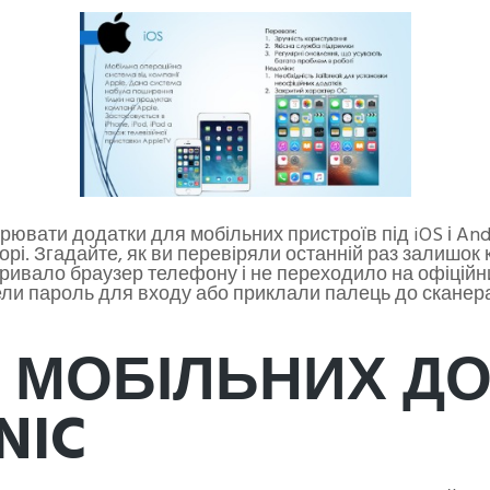
ювати додатки для мобільних пристроїв під iOS і Andro
рі. Згадайте, як ви перевіряли останній раз залишок к
дкривало браузер телефону і не переходило на офіційн
ели пароль для входу або приклали палець до сканера 
 МОБІЛЬНИХ ДО
NIC