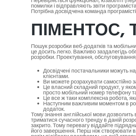
Перевіряється функціонал, юзабіліті (пере
помилки і відправляють звіти програміст
Потрібна досвідчена команда програмістів.
ПІМЕНТОС, 
Пошук розробки веб-додатків та мобільни
це досить легко. Важливо заздалегідь обг
розробки. Проектування, обслуговування,
Досвідчені постачальники можуть на
клієнтами.
Ви можете розрахувати самостійно з
Це власний складний продукт, у яко
просто мобільний номер телефону та
Це все ж таки комплексна робота, яка
Наступним важливим моментом в розро
додаток.
Тому знання англійської мови дозволить в
триматися сучасного тренду в даній розро
закрито. Тому перевагу віддайте підрядни
його завершення. Перш ніж створювати вл