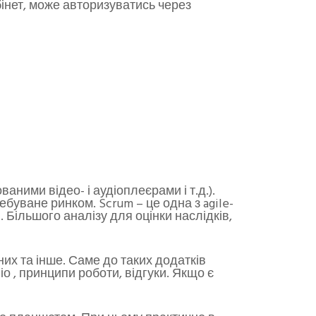
бінет, може авторизуватись через
аними відео- і аудіоплеєрами і т.д.).
буване ринком. Scrum – це одна з agile-
. Більшого аналізу для оцінки наслідків,
них та інше. Саме до таких додатків
о , принципи роботи, відгуки. Якщо є