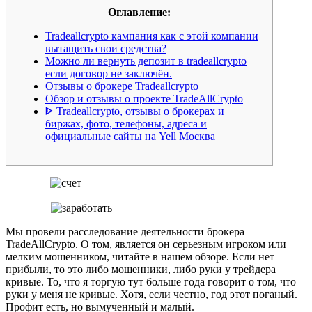
Оглавление:
Tradeallcrypto кампания как с этой компании
вытащить свои средства?
Можно ли вернуть депозит в tradeallcrypto
если договор не заключён.
Отзывы о брокере Tradeallcrypto
Обзор и отзывы о проекте TradeAllCrypto
ᐈ Tradeallcrypto, отзывы о брокерах и
биржах, фото, телефоны, адреса и
официальные сайты на Yell Москва
Мы провели расследование деятельности брокера
TradeAllCrypto. О том, является он серьезным игроком или
мелким мошенником, читайте в нашем обзоре. Если нет
прибыли, то это либо мошенники, либо руки у трейдера
кривые. То, что я торгую тут больше года говорит о том, что
руки у меня не кривые. Хотя, если честно, год этот поганый.
Профит есть, но вымученный и малый.