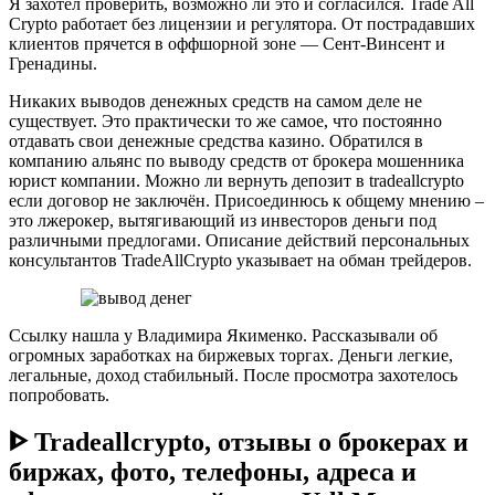
Я захотел проверить, возможно ли это и согласился. Trade All
Crypto работает без лицензии и регулятора. От пострадавших
клиентов прячется в оффшорной зоне — Сент-Винсент и
Гренадины.
Никаких выводов денежных средств на самом деле не
существует. Это практически то же самое, что постоянно
отдавать свои денежные средства казино. Обратился в
компанию альянс по выводу средств от брокера мошенника
юрист компании. Можно ли вернуть депозит в tradeallcrypto
если договор не заключён. Присоединюсь к общему мнению –
это лжерокер, вытягивающий из инвесторов деньги под
различными предлогами. Описание действий персональных
консультантов TradeAllCrypto указывает на обман трейдеров.
Ссылку нашла у Владимира Якименко. Рассказывали об
огромных заработках на биржевых торгах. Деньги легкие,
легальные, доход стабильный. После просмотра захотелось
попробовать.
ᐈ Tradeallcrypto, отзывы о брокерах и
биржах, фото, телефоны, адреса и