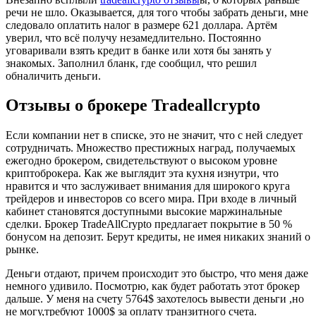
речи не шло. Оказывается, для того чтобы забрать деньги, мне
следовало оплатить налог в размере 621 доллара. Артём
уверил, что всё получу незамедлительно. Постоянно
уговаривали взять кредит в банке или хотя бы занять у
знакомых. Заполнил бланк, где сообщил, что решил
обналичить деньги.
Отзывы о брокере Tradeallcrypto
Если компании нет в списке, это не значит, что с ней следует
сотрудничать. Множество престижных наград, получаемых
ежегодно брокером, свидетельствуют о высоком уровне
криптоброкера. Как же выглядит эта кухня изнутри, что
нравится и что заслуживает внимания для широкого круга
трейдеров и инвесторов со всего мира. При входе в личный
кабинет становятся доступными высокие маржинальные
сделки. Брокер TradeAllCrypto предлагает покрытие в 50 %
бонусом на депозит. Берут кредиты, не имея никаких знаний о
рынке.
Деньги отдают, причем происходит это быстро, что меня даже
немного удивило. Посмотрю, как будет работать этот брокер
дальше. У меня на счету 5764$ захотелось вывести деньги ,но
не могу,требуют 1000$ за оплату транзитного счета.