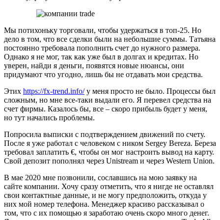
Мы потихоньку торговали, чтобы удержаться в топ-25. Но
дело в том, что все сделки были на небольшие суммы. Татьяна
постоянно требовала пополнить счет до нужного размера.
Однако я не мог, так как уже был в долгах и кредитах. Но
уверен, найди я деньги, появятся новые нюансы, они
придумают что угодно, лишь бы не отдавать мои средства.
Этих
https://fx-trend.info/
у меня просто не было. Процессы был
сложным, но мне все-таки выдали его. Я перевел средства на
счет фирмы. Казалось бы, все – скоро прибыль будет у меня,
но тут начались проблемы.
Попросила выписки с подтверждением движений по счету.
После я уже работал с человеком с ником Sergey Bereza. Береза
требовал заплатить €, чтобы он мог настроить вывод на карту.
Свой депозит пополнял через Unistream и через Western Union.
В мае 2020 мне позвонили, сославшись на мою заявку на
сайте компании. Хочу сразу отметить, что я нигде не оставлял
свои контактные данные, и не могу предположить, откуда у
них мой номер телефона. Менеджер красиво рассказывал о
том, что с их помощью я заработаю очень скоро много денег.