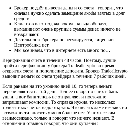
Брокер не даёт вывести деньги со счета , говорит, что
сначала нужно сделать замещение якобы взятых в долг
средств.
Клиентов всех подряд вокруг пальца обводят,
выманивают очень крупные суммы денег, ничего не
возвращают.
Деятельность брокера не регулируется, лицензии
Центробанка нет.
Мы все знаем, что в интернете есть много по…
Верификация счета в течении 48 часов. Поэтому, лучше
пройти верификацию у брокера Tradeallcrypto во время
открытия счета, и пополнение депозита. Брокер Tradeallcrypto
выводит деньги со счета трейдера в течении 7 рабочих дней.
Если раньше на это уходило дней 10, то теперь деньги
перечисляются на 5-6 день. Точнее говорят от них в банк
ушли, а вот банк теперь не отправляет и постоянно
запрашивает комиссии. То справка нужна, то несколько
транзитных счетов надо открыть. Что делать даже незнаю, но
возможности вносить у меня больше нет. У них все там
взаимосвязано, только и говорят что ничего незнают. В
отношении отзывов говорят, что они куплены!