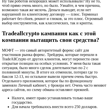
Ну там роботов нехороших может использовали? Ну не то,
чтоб прямо очень много, но было. Узнайте, в чем причина,
возможно такая же мелочь. Деньги выводят, если нет
нарушений по клиентсвому договору — плюс. Терминал
работает без сбоев, реквот и глюков, за это плюс. Огромный
выбор инструментов, как классических, так и крипты.
Tradeallcrypto кампания как с этой
компании вытащить свои средства?
МОФТ — это самый авторитетный форекс сайт для
участников рынка форекс. Трейдеры, которые перешли в
TradeAllCrypto от других клиентов, могут перенести свои
открытые позиции на особых условиях. У меня была такая
ситуация, было много сделок длительностью по 2 с
половиной минуты. В итоге их отменили, потерял где то
баксов 12-13, но остальное вывели причем очень быстро.
Отдельного приложения, которое бы по функционалу
заменяло Личный кабинет, у брокера нет. Очень часто меняют
адреса сайтов, но схему обмана оставляют прежней.
Налоги, имеет право устанавливать только ваше
государство.
Для начала требовалось внести всего 250 долларов.