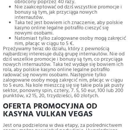
obrócony poprzez 40 razy.
Nie zaakceptować od dziś wszystkie promocje i
bonusy są tym, jak przyciąga nowych
internautów.
Taka też jest bowiem ich znaczenie, aby polskie
kasyno online legalne potrafiło cieszyć się
nowymi osobami.
Natomiast tylko zalogowane osoby mogą zakręcić
nim, płacąc w ciągu to 5 €.
Przeżywamy teraz do działu, który z pewnością
najbardziej interesuje dużą grupę internautów. Nie od
dziś wszelkie promocje i bonusy są tym, co przyciąga
nowych internautów. Taka też wydaje się bowiem ich
rola, aby polskie kasyno online legalne potrafiło
radować się nowymi osobami. Następnie tylko
zalogowane osoby mogą zakręcić nim, płacąc w ciągu
to 5 euro. Na kole mieszczą się się takie pola jak pusty
sektor, ponowny spin, cztery, 7. 5, 50 eur, 100 lub 200
punktów, x2 15, 20, trzydzieści, 60 złotych.
OFERTA PROMOCYJNA OD
KASYNA VULKAN VEGAS
Jest ona podzielona w dwa etapy, za pośrednictwem