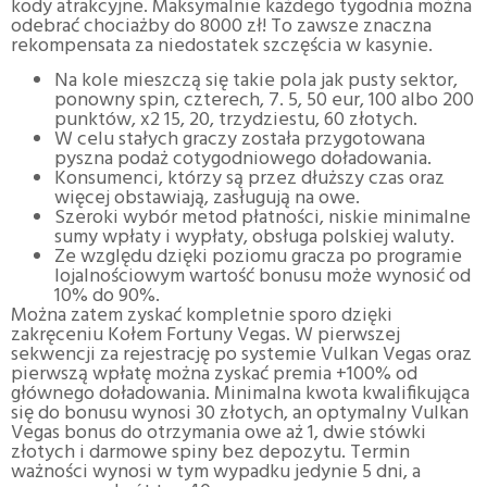
kody atrakcyjne. Maksymalnie każdego tygodnia można
odebrać chociażby do 8000 zł! To zawsze znaczna
rekompensata za niedostatek szczęścia w kasynie.
Na kole mieszczą się takie pola jak pusty sektor,
ponowny spin, czterech, 7. 5, 50 eur, 100 albo 200
punktów, x2 15, 20, trzydziestu, 60 złotych.
W celu stałych graczy została przygotowana
pyszna podaż cotygodniowego doładowania.
Konsumenci, którzy są przez dłuższy czas oraz
więcej obstawiają, zasługują na owe.
Szeroki wybór metod płatności, niskie minimalne
sumy wpłaty i wypłaty, obsługa polskiej waluty.
Ze względu dzięki poziomu gracza po programie
lojalnościowym wartość bonusu może wynosić od
10% do 90%.
Można zatem zyskać kompletnie sporo dzięki
zakręceniu Kołem Fortuny Vegas. W pierwszej
sekwencji za rejestrację po systemie Vulkan Vegas oraz
pierwszą wpłatę można zyskać premia +100% od
głównego doładowania. Minimalna kwota kwalifikująca
się do bonusu wynosi 30 złotych, an optymalny Vulkan
Vegas bonus do otrzymania owe aż 1, dwie stówki
złotych i darmowe spiny bez depozytu. Termin
ważności wynosi w tym wypadku jedynie 5 dni, a