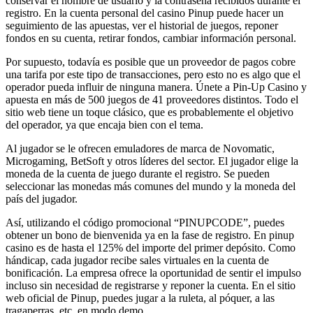
conservar el nombre de usuario y la contraseña recibidos durante el
registro. En la cuenta personal del casino Pinup puede hacer un
seguimiento de las apuestas, ver el historial de juegos, reponer
fondos en su cuenta, retirar fondos, cambiar información personal.
Por supuesto, todavía es posible que un proveedor de pagos cobre
una tarifa por este tipo de transacciones, pero esto no es algo que el
operador pueda influir de ninguna manera. Únete a Pin-Up Casino y
apuesta en más de 500 juegos de 41 proveedores distintos. Todo el
sitio web tiene un toque clásico, que es probablemente el objetivo
del operador, ya que encaja bien con el tema.
Al jugador se le ofrecen emuladores de marca de Novomatic,
Microgaming, BetSoft y otros líderes del sector. El jugador elige la
moneda de la cuenta de juego durante el registro. Se pueden
seleccionar las monedas más comunes del mundo y la moneda del
país del jugador.
Así, utilizando el código promocional “PINUPCODE”, puedes
obtener un bono de bienvenida ya en la fase de registro. En pinup
casino es de hasta el 125% del importe del primer depósito. Como
hándicap, cada jugador recibe sales virtuales en la cuenta de
bonificación. La empresa ofrece la oportunidad de sentir el impulso
incluso sin necesidad de registrarse y reponer la cuenta. En el sitio
web oficial de Pinup, puedes jugar a la ruleta, al póquer, a las
tragaperras, etc. en modo demo.