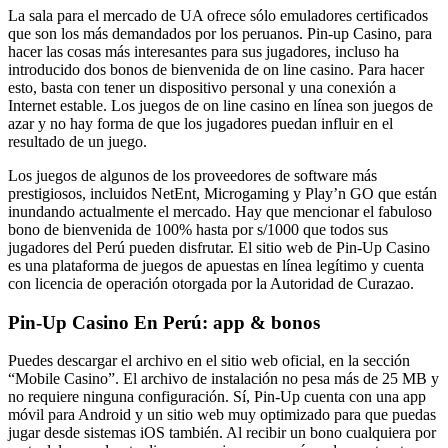
La sala para el mercado de UA ofrece sólo emuladores certificados
que son los más demandados por los peruanos. Pin-up Casino, para
hacer las cosas más interesantes para sus jugadores, incluso ha
introducido dos bonos de bienvenida de on line casino. Para hacer
esto, basta con tener un dispositivo personal y una conexión a
Internet estable. Los juegos de on line casino en línea son juegos de
azar y no hay forma de que los jugadores puedan influir en el
resultado de un juego.
Los juegos de algunos de los proveedores de software más
prestigiosos, incluidos NetEnt, Microgaming y Play’n GO que están
inundando actualmente el mercado. Hay que mencionar el fabuloso
bono de bienvenida de 100% hasta por s/1000 que todos sus
jugadores del Perú pueden disfrutar. El sitio web de Pin-Up Casino
es una plataforma de juegos de apuestas en línea legítimo y cuenta
con licencia de operación otorgada por la Autoridad de Curazao.
Pin-Up Casino En Perú: app & bonos
Puedes descargar el archivo en el sitio web oficial, en la sección
“Mobile Casino”. El archivo de instalación no pesa más de 25 MB y
no requiere ninguna configuración. Sí, Pin-Up cuenta con una app
móvil para Android y un sitio web muy optimizado para que puedas
jugar desde sistemas iOS también. Al recibir un bono cualquiera por