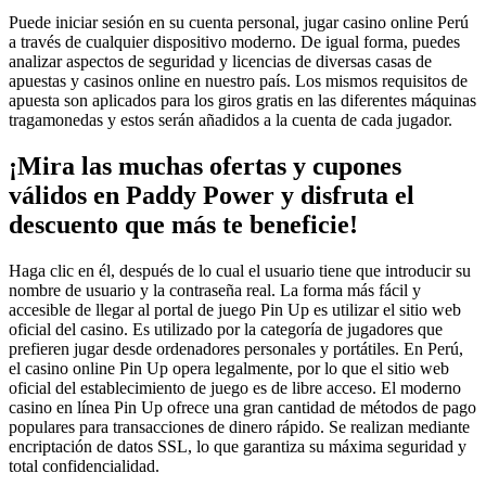
Puede iniciar sesión en su cuenta personal, jugar casino online Perú
a través de cualquier dispositivo moderno. De igual forma, puedes
analizar aspectos de seguridad y licencias de diversas casas de
apuestas y casinos online en nuestro país. Los mismos requisitos de
apuesta son aplicados para los giros gratis en las diferentes máquinas
tragamonedas y estos serán añadidos a la cuenta de cada jugador.
¡Mira las muchas ofertas y cupones
válidos en Paddy Power y disfruta el
descuento que más te beneficie!
Haga clic en él, después de lo cual el usuario tiene que introducir su
nombre de usuario y la contraseña real. La forma más fácil y
accesible de llegar al portal de juego Pin Up es utilizar el sitio web
oficial del casino. Es utilizado por la categoría de jugadores que
prefieren jugar desde ordenadores personales y portátiles. En Perú,
el casino online Pin Up opera legalmente, por lo que el sitio web
oficial del establecimiento de juego es de libre acceso. El moderno
casino en línea Pin Up ofrece una gran cantidad de métodos de pago
populares para transacciones de dinero rápido. Se realizan mediante
encriptación de datos SSL, lo que garantiza su máxima seguridad y
total confidencialidad.