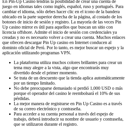
En Pin-Up Casino tendrás la posibilidad de crear una cuenta de
juego en idiomas tales como inglés, español, ruso y portugués. Para
cambiar el idioma, sólo debes hacer clic en el icono de la bandera
ubicado en la parte superior derecha de la página, al costado de los
botones de inicio de sesión y registro. La mayoría de las veces Pin
Up casino mirror es útil para aquellos que buscan un sitio con
licencia offshore. Admite el inicio de sesión con credenciales ya
creadas y no es necesario volver a crear una cuenta. Muchos enlaces
que ofrecen descargar Pin Up casino en Internet conducen al
dominio oficial de Perú. Por lo tanto, es mejor buscar un espejo y la
aplicación utilizando programas VPN.
La plataforma utiliza muchos colores brillantes para crear un
tema muy alegre a la vista, algo que encontrarás muy
divertido desde el primer momento.
Se trata de un descuento que la tienda aplica automáticamente
por un tiempo limitado.
No debe preocuparse demasiado si perdió 1,000 USD o más
porque el operador del casino le reembolsará el 10% de sus
pérdidas.
La mejor manera de registrarse en Pin Up Casino es a través
de su correo electrónico y contraseña.
Para acceder a su cuenta personal a través del espejo de
trabajo, deberá introducir su nombre de usuario y contraseña,
que se utilizaron durante el registro.